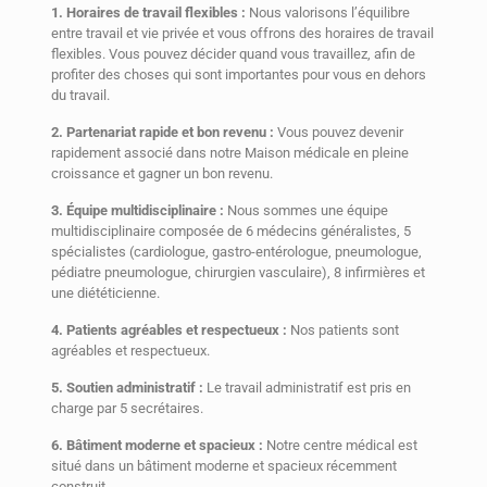
1. Horaires de travail flexibles :
Nous valorisons l’équilibre
entre travail et vie privée et vous offrons des horaires de travail
flexibles. Vous pouvez décider quand vous travaillez, afin de
profiter des choses qui sont importantes pour vous en dehors
du travail.
2. Partenariat rapide et bon revenu :
Vous pouvez devenir
rapidement associé dans notre Maison médicale en pleine
croissance et gagner un bon revenu.
3. Équipe multidisciplinaire :
Nous sommes une équipe
multidisciplinaire composée de 6 médecins généralistes, 5
spécialistes (cardiologue, gastro-entérologue, pneumologue,
pédiatre pneumologue, chirurgien vasculaire), 8 infirmières et
une diététicienne.
4. Patients agréables et respectueux :
Nos patients sont
agréables et respectueux.
5. Soutien administratif :
Le travail administratif est pris en
charge par 5 secrétaires.
6. Bâtiment moderne et spacieux :
Notre centre médical est
situé dans un bâtiment moderne et spacieux récemment
construit.