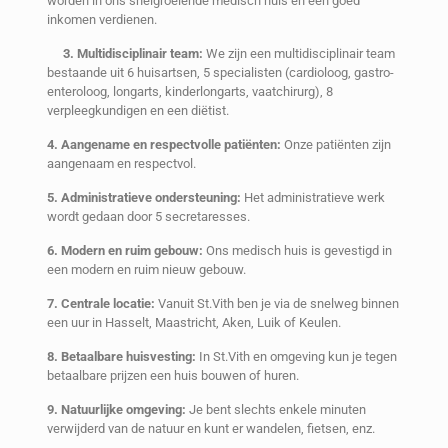
worden in ons snelgroeiende medisch huis en een goed
inkomen verdienen.
3. Multidisciplinair team:
We zijn een multidisciplinair team
bestaande uit 6 huisartsen, 5 specialisten (cardioloog, gastro-
enteroloog, longarts, kinderlongarts, vaatchirurg), 8
verpleegkundigen en een diëtist.
4. Aangename en respectvolle patiënten:
Onze patiënten zijn
aangenaam en respectvol.
5. Administratieve ondersteuning:
Het administratieve werk
wordt gedaan door 5 secretaresses.
6. Modern en ruim gebouw:
Ons medisch huis is gevestigd in
een modern en ruim nieuw gebouw.
7. Centrale locatie:
Vanuit St.Vith ben je via de snelweg binnen
een uur in Hasselt, Maastricht, Aken, Luik of Keulen.
8. Betaalbare huisvesting:
In St.Vith en omgeving kun je tegen
betaalbare prijzen een huis bouwen of huren.
9. Natuurlijke omgeving:
Je bent slechts enkele minuten
verwijderd van de natuur en kunt er wandelen, fietsen, enz.